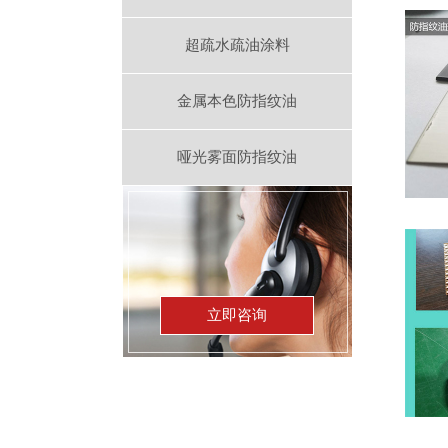
超疏水疏油涂料
金属本色防指纹油
哑光雾面防指纹油
立即咨询