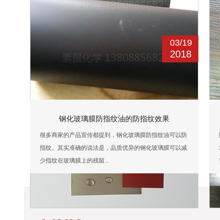
03/
03/
19
19
2018
2018
钢化玻璃膜防指纹油的防指纹效果
防指纹油厂家应该注意哪些事项
现在的市场上防指纹油的产品非常多，并且在销售这些产
很多商家的产品宣传都提到，钢化玻璃膜防指纹油可以防
品的时候，面临的竞争对手到处都是，这样给我们这些产
指纹。其实准确的说法是，品质优异的钢化玻璃膜可以减
品的销售带来了很大的困难...
少指纹在玻璃膜上的残留...