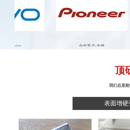
ivo
合作客户-先锋
顶
我们总是能
表面增硬