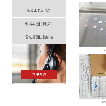
超疏水疏油涂料
金属本色防指纹油
哑光雾面防指纹油
u
立即咨询
U